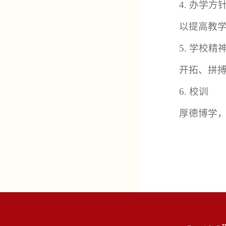
4. 办学方
以提高教
5. 学校精
开拓、拼
6. 校训
厚德博学