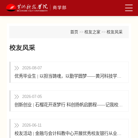
首页
>>
校友之家
>>
校友风采
校友风采
2026-08-07
优秀毕业生 | 以担当铸魂，以勤学圆梦——黄河科技学院张也：从校园先锋到乡村振兴的青春答卷
2026-07-05
创新创业 | 石榴花开逐梦行 科创扬帆启鹏程——记我校优秀校友哈丽美热·阿西木的创业奋斗之路
2026-06-11
校友活动 | 金融与会计科教中心开展优秀校友银行从业专题分享会