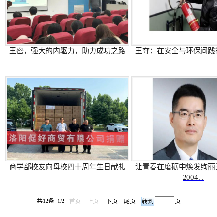
王密，强大的内驱力，助力成功之路
王夺：在安全与环保间践
商学部校友向母校四十周年生日献礼
让青春在磨砺中焕发绚丽
2004...
共12条 1/2
首页
上页
下页
尾页
页