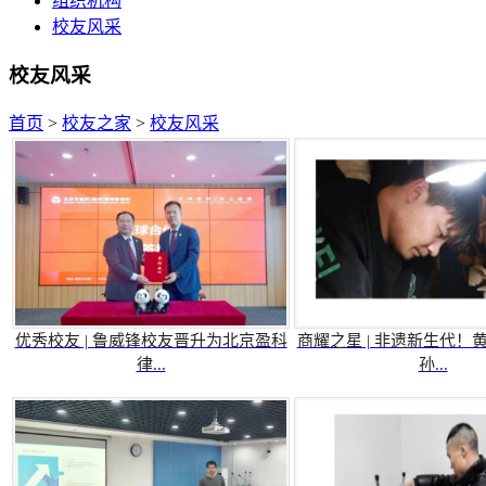
组织机构
校友风采
校友风采
首页
>
校友之家
>
校友风采
优秀校友 | 鲁威锋校友晋升为北京盈科
商耀之星 | 非遗新生代！
律...
孙...